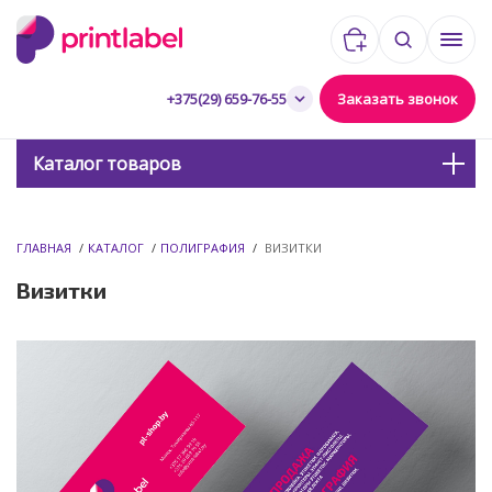
Корзина:
0
0,00 руб.
Мен
товаров
Заказать звонок
+375(29) 659-76-55
Каталог товаров
ГЛАВНАЯ
/
КАТАЛОГ
/
ПОЛИГРАФИЯ
/
ВИЗИТКИ
Визитки